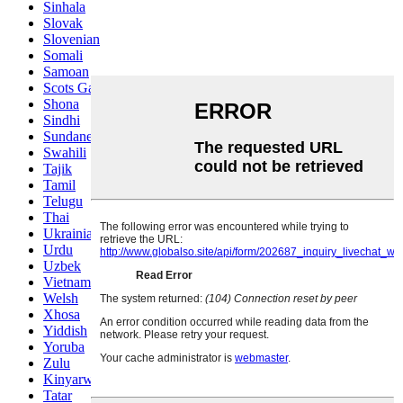
Sinhala
Slovak
Slovenian
Somali
Samoan
Scots Gaelic
Shona
Sindhi
Sundanese
Swahili
Tajik
Tamil
Telugu
Thai
Ukrainian
Urdu
Uzbek
Vietnamese
Welsh
Xhosa
Yiddish
Yoruba
Zulu
Kinyarwanda
Tatar