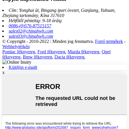
Cím: Yonghai út, Bingang ipari övezet, Ganjiang, Yuhuan,
Zhejiang tartomány, Kína 317610
Hétfőtől péntekig: 9-18 óráig
0086-(0)576-87515157
sales02@chinahwh.com
sales03@chinahwh.com
© Copyright - 2010-2022 : Minden jog fenntartva.
Forró termékek
-
Webhelytérkép
Pontiac féknyereg
,
Ford féknyereg
,
Mazda féknyereg
,
Opel
féknyereg
,
Bmw féknyereg
,
Dacia féknyereg
,
Küldjön e-mailt
x