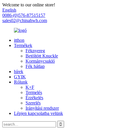
Welcome to our online store!
English
0086-(0)576-87515157
sales02@chinahwh.com
itthon
Termékek
Féknyereg
Betöltött Knuckle
Kormánycsukló
Fék hátlap
hírek
GYIK
Rólunk
K+F
Termelés
Érzékelés
Szerelés
Irányítási rendszer
Lépjen kapcsolatba velünk