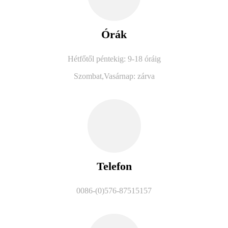
Órák
Hétfőtől péntekig: 9-18 óráig
Szombat,
Vasárnap: zárva
Telefon
0086-(0)576-87515157