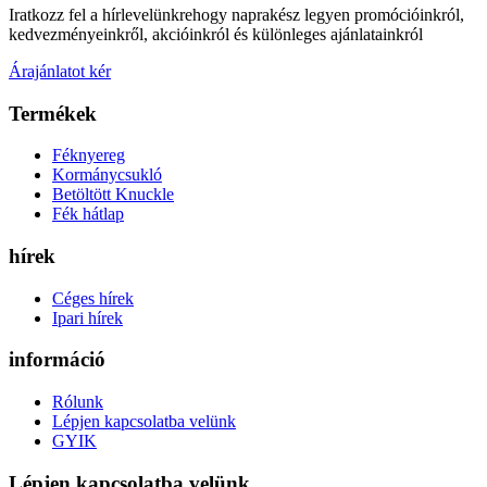
Iratkozz fel a hírlevelünkre
hogy naprakész legyen promócióinkról,
kedvezményeinkről, akcióinkról és különleges ajánlatainkról
Árajánlatot kér
Termékek
Féknyereg
Kormánycsukló
Betöltött Knuckle
Fék hátlap
hírek
Céges hírek
Ipari hírek
információ
Rólunk
Lépjen kapcsolatba velünk
GYIK
Lépjen kapcsolatba velünk