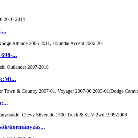
...
98-...
:Mi...
...
ók/kormányzás...