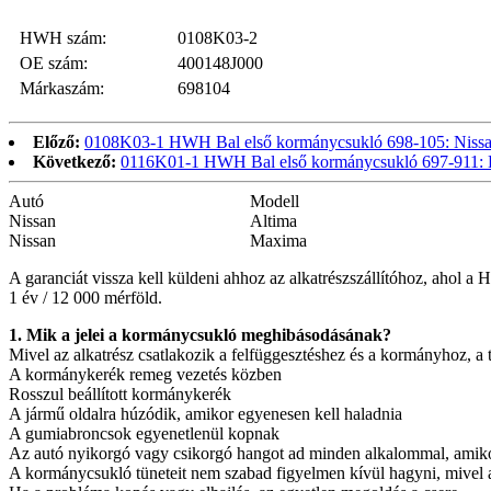
HWH szám:
0108K03-2
OE szám:
400148J000
Márkaszám:
698104
Előző:
0108K03-1 HWH Bal első kormánycsukló 698-105: Nissa
Következő:
0116K01-1 HWH Bal első kormánycsukló 697-911: Bu
Autó
Modell
Nissan
Altima
Nissan
Maxima
A garanciát vissza kell küldeni ahhoz az alkatrészszállítóhoz, ahol a H
1 év / 12 000 mérföld.
1. Mik a jelei a kormánycsukló meghibásodásának?
Mivel az alkatrész csatlakozik a felfüggesztéshez és a kormányhoz, 
A kormánykerék remeg vezetés közben
Rosszul beállított kormánykerék
A jármű oldalra húzódik, amikor egyenesen kell haladnia
A gumiabroncsok egyenetlenül kopnak
Az autó nyikorgó vagy csikorgó hangot ad minden alkalommal, amikor
A kormánycsukló tüneteit nem szabad figyelmen kívül hagyni, mivel az