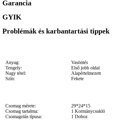
Garancia
GYIK
Problémák és karbantartási tippek
Anyag:
Vasöntés
Tengely:
Első jobb oldal
Nagy tétel:
Alapértelmezett
Szín:
Fekete
Csomag mérete:
29*24*15
Csomag tartalma:
1 Kormánycsukló
Csomagolás típusa:
1 Doboz