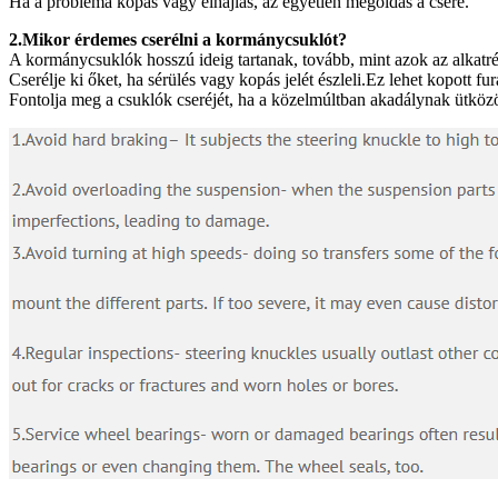
Ha a probléma kopás vagy elhajlás, az egyetlen megoldás a csere.
2.Mikor érdemes cserélni a kormánycsuklót?
A kormánycsuklók hosszú ideig tartanak, tovább, mint azok az alkat
Cserélje ki őket, ha sérülés vagy kopás jelét észleli.Ez lehet kopott fu
Fontolja meg a csuklók cseréjét, ha a közelmúltban akadálynak ütközöt