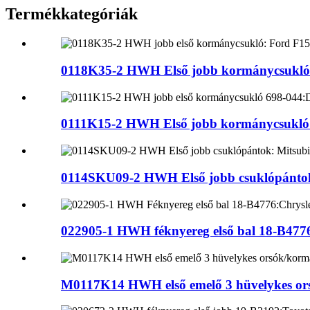
Termékkategóriák
0118K35-2 HWH Első jobb kormánycsukló:
0111K15-2 HWH Első jobb kormánycsukló 6
0114SKU09-2 HWH Első jobb csuklópántok
022905-1 HWH féknyereg első bal 18-B4776:
M0117K14 HWH első emelő 3 hüvelykes ors