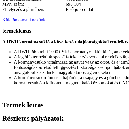
MPN szám:
698-104
Elhelyezés a járműben:
Első jobb oldal
Küldjön e-mailt nekünk
termékleírás
A HWH kormánycsukló a következő tulajdonságokkal rendelkez
A HWH több mint 1000+ SKU kormánycsuklót kínál, amelyek le
A legtöbb termékünk speciális fekete e-bevonattal rendelkezi
A kormánycsukló tartalmazza az agyat vagy az orsót, és a jármű 
fontosságúak az első felfüggesztés biztonsága szempontjából
anyagokból készülnek a nagyobb tartósság érdekében.
A kormánycsukló fontos a hajtórúd, a csapágy és a gömbcsukló
kormánycsukló a kifinomult megmunkáló központokat és CNC gé
Termék leírás
Részletes pályázatok