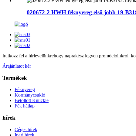
020672-2 HWH féknyereg első jobb 19-B319
Iratkozz fel a hírlevelünkre
hogy naprakész legyen promócióinkról, ked
Árajánlatot kér
Termékek
Féknyereg
Kormánycsukló
Betöltött Knuckle
Fék hátlap
hírek
Céges hírek
Ipari hírek