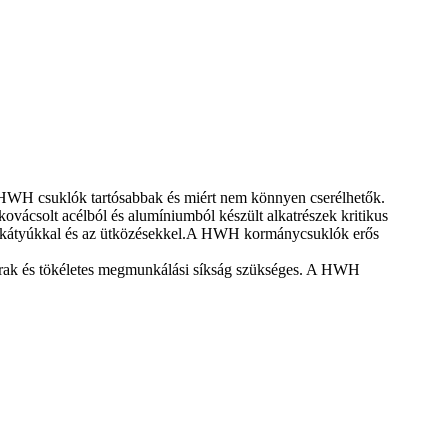
a HWH csuklók tartósabbak és miért nem könnyen cserélhetők.
kovácsolt acélból és alumíniumból készült alkatrészek kritikus
 a kátyúkkal és az ütközésekkel.A HWH kormánycsuklók erős
garak és tökéletes megmunkálási síkság szükséges. A HWH