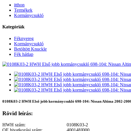
itthon
Termékek
Kormánycsukló
Kategóriák
Féknyereg
Kormánycsukló
Betöltött Knuckle
Fék hátlap
0108K03-2 HWH Első jobb kormánycsukló 698-104: Nissan Altima 2002-200
Rövid leírás:
HWH szám:
0108K03-2
OE hivatkozási szám:
400148J000