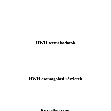
HWH termékadatok
HWH csomagolási részletek
Közvetlen szám