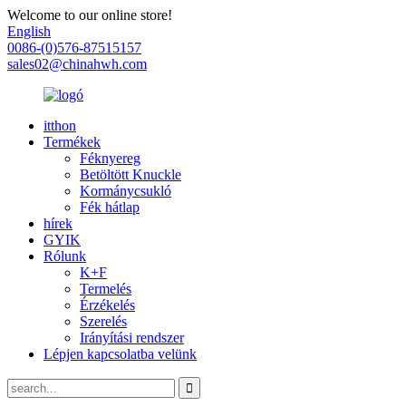
Welcome to our online store!
English
0086-(0)576-87515157
sales02@chinahwh.com
itthon
Termékek
Féknyereg
Betöltött Knuckle
Kormánycsukló
Fék hátlap
hírek
GYIK
Rólunk
K+F
Termelés
Érzékelés
Szerelés
Irányítási rendszer
Lépjen kapcsolatba velünk