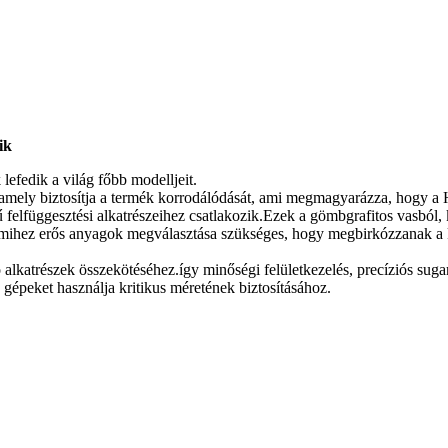
ik
fedik a világ főbb modelljeit.
k, amely biztosítja a termék korrodálódását, ami megmagyarázza, hogy 
felfüggesztési alkatrészeihez csatlakozik.Ezek a gömbgrafitos vasból, 
, amihez erős anyagok megválasztása szükséges, hogy megbirkózzanak
 alkatrészek összekötéséhez.így minőségi felületkezelés, precíziós su
peket használja kritikus méretének biztosításához.