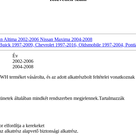
n Altima 2002-2006 Nissan Maxima 2004-2008
ick 1997-2009, Chevrolet 1997-2016, Oldsmobile 1997-2004, Ponti
Év
2002-2006
2004-2008
WH terméket vásárolta, és az adott alkatrészbolt feltételei vonatkoznak 
a tünetek általában mindkét rendszerben megjelennek.Tartalmazzák
 elfordítja a kerekeket
 alkatrész alapvető biztonsági alkatrész.