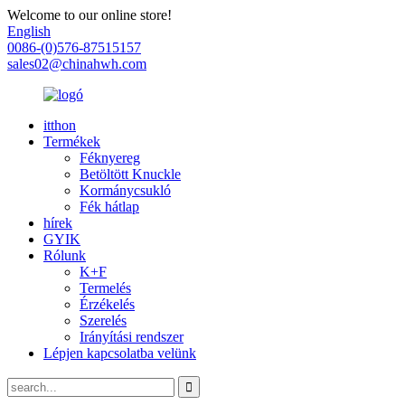
Welcome to our online store!
English
0086-(0)576-87515157
sales02@chinahwh.com
itthon
Termékek
Féknyereg
Betöltött Knuckle
Kormánycsukló
Fék hátlap
hírek
GYIK
Rólunk
K+F
Termelés
Érzékelés
Szerelés
Irányítási rendszer
Lépjen kapcsolatba velünk