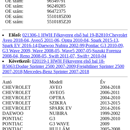
OE szám:
96549791
OE szám:
96249285
OE szám:
96472375
OE szám:
5510185Z00
OE szám:
5510185Z20
Előző:
021306-1 HWH Féknyereg első bal 19-B2810:Chevrolet
Aveo 2018-04, Aveo5 2011-06, Optra 2010-04, Spark 2015-13,
Spark EV 2016-14;Daewoo Nubira 2002-99;Pontiac G3 2010-09,
G3 Wave 2009, Wave 2008-05, Wave5 2007-05;Suzuki Forenza
2008-04, Reno 2008-05, Swift 2011-07, Swift+ 2010-04
Következő:
020119-1 HWH Féknyereg első bal 18-
B5063:Dodge Sprinter 2500 2007-2009;Freightliner Sprinter 2500
2007-2018;Mercedes-Benz Sprinter 2007-2018
Autó
Modell
Év
CHEVROLET
AVEO
2004-2018
CHEVROLET
AVEO5
2006-2011
CHEVROLET
OPTRA
2004-2010
CHEVROLET
SZIKRA
2013-2015
CHEVROLET
SPARK EV
2014-2016
DAEWOO
NUBIRA
1999-2002
PONTIAC
G3
2009-2010
PONTIAC
G3 WAVE
2009
PONTIAC
HULLÁM
2005-2008