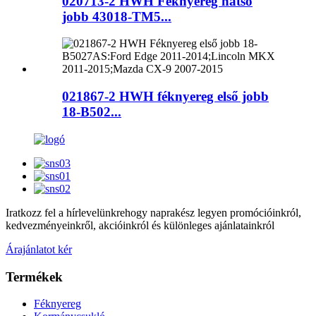
020713-2 HWH Féknyereg hátsó
jobb 43018-TM5...
021867-2 HWH féknyereg első jobb
18-B502...
Iratkozz fel a hírlevelünkre
hogy naprakész legyen promócióinkról,
kedvezményeinkről, akcióinkról és különleges ajánlatainkról
Árajánlatot kér
Termékek
Féknyereg