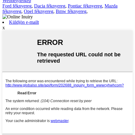
Webhelytérkép
Ford féknyereg
,
Dacia féknyereg
,
Pontiac féknyereg
,
Mazda
féknyereg
,
Opel féknyereg
,
Bmw féknyereg
,
Küldjön e-mailt
x