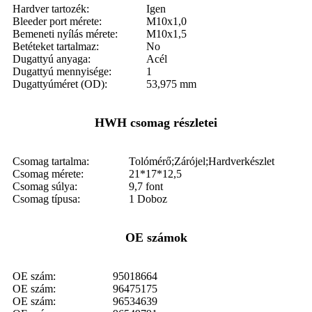
Hardver tartozék:
Igen
Bleeder port mérete:
M10x1,0
Bemeneti nyílás mérete:
M10x1,5
Betéteket tartalmaz:
No
Dugattyú anyaga:
Acél
Dugattyú mennyisége:
1
Dugattyúméret (OD):
53,975 mm
HWH csomag részletei
Csomag tartalma:
Tolómérő;Zárójel;Hardverkészlet
Csomag mérete:
21*17*12,5
Csomag súlya:
9,7 font
Csomag típusa:
1 Doboz
OE számok
OE szám:
95018664
OE szám:
96475175
OE szám:
96534639