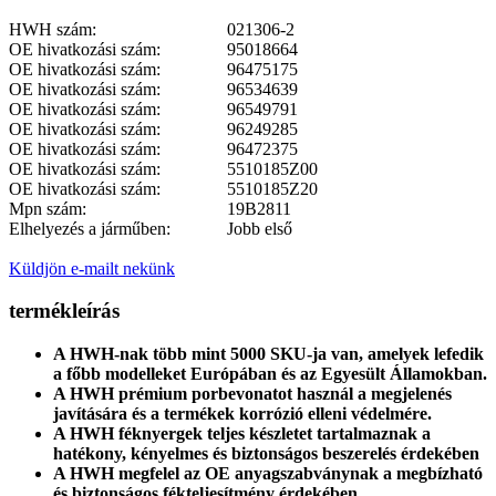
HWH szám:
021306-2
OE hivatkozási szám:
95018664
OE hivatkozási szám:
96475175
OE hivatkozási szám:
96534639
OE hivatkozási szám:
96549791
OE hivatkozási szám:
96249285
OE hivatkozási szám:
96472375
OE hivatkozási szám:
5510185Z00
OE hivatkozási szám:
5510185Z20
Mpn szám:
19B2811
Elhelyezés a járműben:
Jobb első
Küldjön e-mailt nekünk
termékleírás
A HWH-nak több mint 5000 SKU-ja van, amelyek lefedik
a főbb modelleket Európában és az Egyesült Államokban.
A HWH prémium porbevonatot használ a megjelenés
javítására és a termékek korrózió elleni védelmére.
A HWH féknyergek teljes készletet tartalmaznak a
hatékony, kényelmes és biztonságos beszerelés érdekében
A HWH megfelel az OE anyagszabványnak a megbízható
és biztonságos fékteljesítmény érdekében.