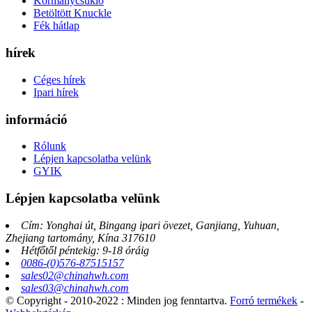
Kormánycsukló
Betöltött Knuckle
Fék hátlap
hírek
Céges hírek
Ipari hírek
információ
Rólunk
Lépjen kapcsolatba velünk
GYIK
Lépjen kapcsolatba velünk
Cím: Yonghai út, Bingang ipari övezet, Ganjiang, Yuhuan,
Zhejiang tartomány, Kína 317610
Hétfőtől péntekig: 9-18 óráig
0086-(0)576-87515157
sales02@chinahwh.com
sales03@chinahwh.com
© Copyright - 2010-2022 : Minden jog fenntartva.
Forró termékek
-