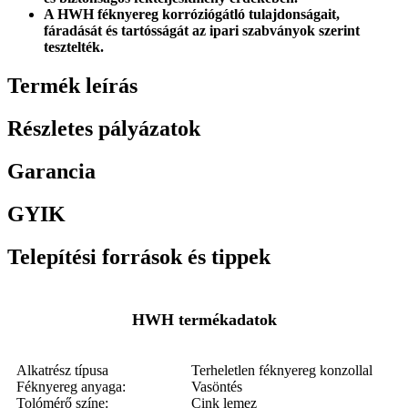
A HWH féknyereg korróziógátló tulajdonságait,
fáradását és tartósságát az ipari szabványok szerint
tesztelték.
Termék leírás
Részletes pályázatok
Garancia
GYIK
Telepítési források és tippek
HWH termékadatok
Alkatrész típusa
Terheletlen féknyereg konzollal
Féknyereg anyaga:
Vasöntés
Tolómérő színe:
Cink lemez