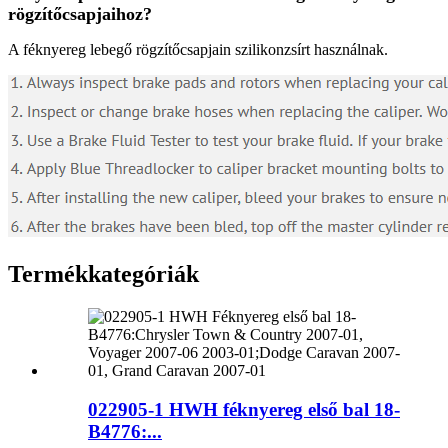
rögzítőcsapjaihoz?
A féknyereg lebegő rögzítőcsapjain szilikonzsírt használnak.
Termékkategóriák
022905-1 HWH féknyereg első bal 18-
B4776:...