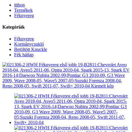
itthon
Termékek
Féknyereg
Kategóriák
Féknyereg
Kormánycsukló
Betöltött Knuckle
Fék hátlap