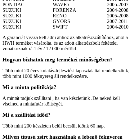
PONTIAC
WAVE5
2005-2007
SUZUKI
FORENZA
2004-2008
SUZUKI
RENO
2005-2008
SUZUKI
GYORS
2007-2011
SUZUKI
SWIFT+
2004-2010
A garanciát vissza kell adni ahhoz az alkatrészszállítóhoz, ahol a
HWH terméket vásárolta, és az adott alkatrészbolt feltételei
vonatkoznak rá.1 év / 12 000 mérföld.
Hogyan bízhatok meg termékei minőségében?
Több mint 20 éves kutatás-fejlesztési tapasztalattal rendelkezünk,
több mint 1000 féknyereg áll rendelkezésre.
Mi a minta politikája?
A mintát tudjuk szállítani , ha van készletünk .De neked kell
viselned a mintafutár költségét.
Mi a szállítási időd?
Több mint 200 készleten belül becsült időnk 60 nap.
Milyen típusú zsírt használnak a lebegő féknyereg